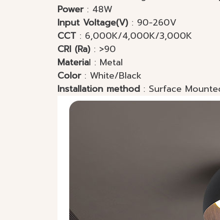
Power
: 48W
Input Voltage(V)
: 90-260V
CCT
: 6,000K/4,000K/3,000K
CRI (Ra)
: >90
Materia
l : Metal
Color
: White/Black
Installation method
: Surfa