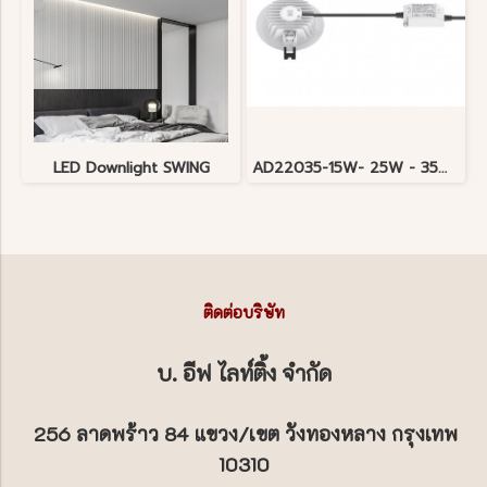
LED Downlight SWING
AD22035-15W- 25W - 35W LED Recessed Downlight TABULAR 15W 220V 2700K-5700K เปลี่ยนสีได้ ตามความต้องการ เพียงแค่เลือกโหมด ก่อนติดตั้ง มี 3 วัตต์ 15 วัตต์ 25 วัตต์ 35 วัตต์
ติดต่อบริษัท
บ. อีฟ ไลท์ติ้ง จำกัด
256 ลาดพร้าว 84 แขวง/เขต วังทองหลาง กรุงเทพ
10310