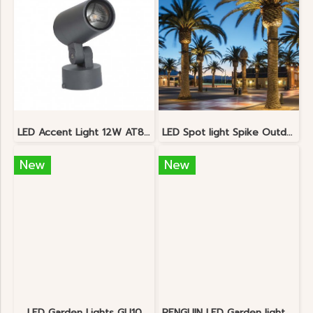
LED Accent Light 12W AT88220
LED Spot light Spike Outdoor Bollard 40W Adjustable IP65
New
New
LED Garden Lights GU10
PENGUIN LED Garden light 5-7w 110V 220v IP65