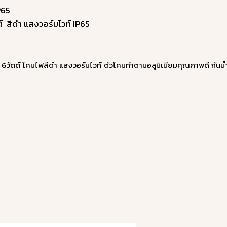
P65
 สีดำ แสงวอร์มไวท์ IP65
 6วัตต์ โคมไฟสีดำ แสงวอร์มไวท์ ตัวโคมทำตามอลูมิเนียมคุณภาพดี กันน้