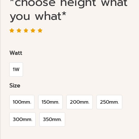
*choose height what
you what*
Watt
1W
Size
100mm.
150mm.
200mm.
250mm.
300mm.
350mm.