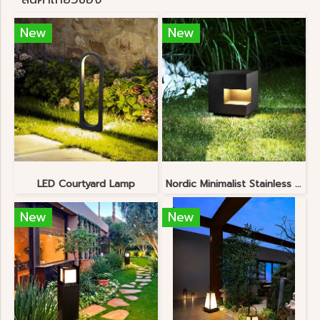
New
New
LED Courtyard Lamp
Nordic Minimalist Stainless Steel Lawn Lamp
New
New