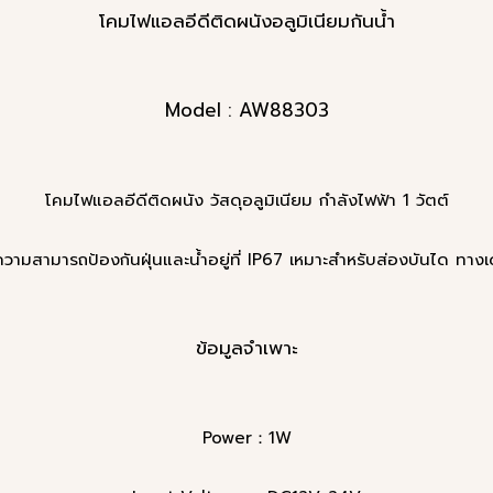
โคมไฟแอลอีดีติดผนังอลูมิเนียมกันน้ำ
Model : AW88303
โคมไฟแอลอีดีติดผนัง วัสดุอลูมิเนียม กำลังไฟฟ้า 1 วัตต์
ความสามารถป้องกันฝุ่นและน้ำอยู่ที่ IP67 เหมาะสำหรับส่องบันได ทางเ
ข้อมูลจำเพาะ
Power：1W