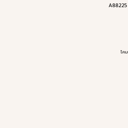
A88225 โ
โคม