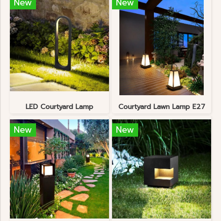
New
New
LED Courtyard Lamp
Courtyard Lawn Lamp E27
New
New