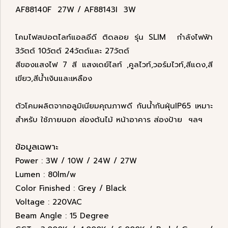
AF88140F 27W / AF88143I 3W
โคมไฟสปอตไลท์แอลอีดี ติดลอย รุ่น SLIM กำลังไฟฟ้า
3วัตต์ 10วัตต์ 24วัตต์และ 27วัตต์
สีของแสงไฟ 7 สี แสงเดย์ไลท์ ,คูลไวท์,วอร์มไวท์,สีแดง,สี
เขียว,สีน้ำเงินและเหลือง
ตัวโคมผลิตจากอลูมิเนียมคุณภาพดี กันน้ำกันฝุ่นIP65 เหมาะ
สำหรับ ใช้ภายนอก ส่องต้นไม้ หน้าอาคาร ส่องป้าย ฯลฯ
ข้อมูลเฉพาะ
Power : 3W / 10W / 24W / 27W
Lumen : 80lm/w
Color Finished : Grey / Black
Voltage : 220VAC
Beam Angle : 15 Degree