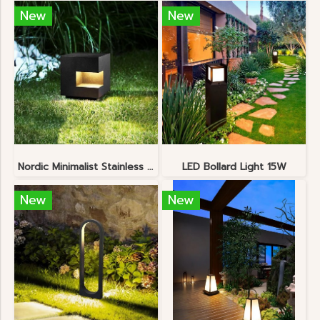
New
New
Nordic Minimalist Stainless Steel Lawn Lamp
LED Bollard Light 15W
New
New