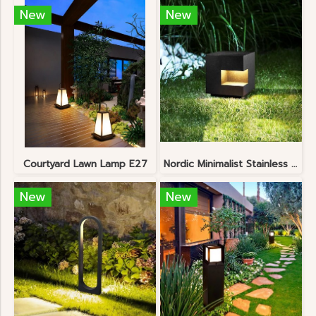
New
New
Courtyard Lawn Lamp E27
Nordic Minimalist Stainless Steel Lawn Lamp
New
New