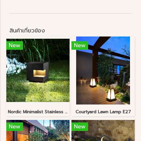
สินค้าเกี่ยวข้อง
New
New
Nordic Minimalist Stainless Steel Lawn Lamp
Courtyard Lawn Lamp E27
New
New