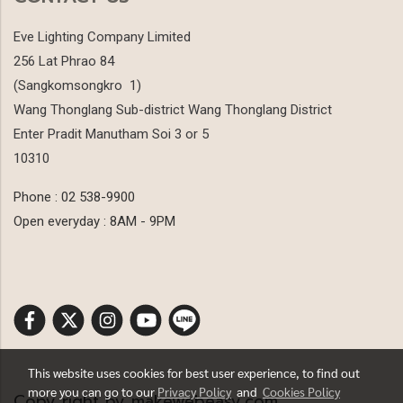
Eve Lighting Company Limited
256 Lat Phrao 84
(Sangkomsongkro 1)
Wang Thonglang Sub-district Wang Thonglang District
Enter Pradit Manutham Soi 3 or 5
10310
Phone : 02 538-9900
Open everyday : 8AM - 9PM
This website uses cookies for best user experience, to find out
more you can go to our
Privacy Policy
and
Cookies Policy
Copy right by makewebeasy.com